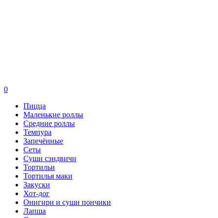
0
Пицца
Маленькие роллы
Средние роллы
Темпура
Запечённые
Сеты
Суши сэндвичи
Тортильи
Тортилья маки
Закуски
Хот-дог
Онигири и суши пончики
Лапша