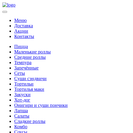
Меню
Доставка
Акции
Контакты
Пицца
Маленькие роллы
Средние роллы
Темпура
Запечённые
Сеты
Суши сэндвичи
Тортильи
Тортилья маки
Закуски
Хот-дог
Онигири и суши пончики
Лапша
Салаты
Сладкие роллы
Комбо
Соусы