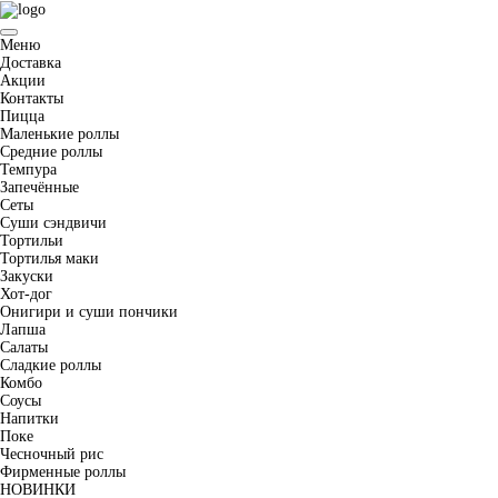
Меню
Доставка
Акции
Контакты
Пицца
Маленькие роллы
Средние роллы
Темпура
Запечённые
Сеты
Суши сэндвичи
Тортильи
Тортилья маки
Закуски
Хот-дог
Онигири и суши пончики
Лапша
Салаты
Сладкие роллы
Комбо
Соусы
Напитки
Поке
Чесночный рис
Фирменные роллы
НОВИНКИ