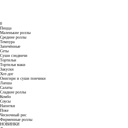
0
Пицца
Маленькие роллы
Средние роллы
Темпура
Запечённые
Сеты
Суши сэндвичи
Тортильи
Тортилья маки
Закуски
Хот-дог
Онигири и суши пончики
Лапша
Салаты
Сладкие роллы
Комбо
Соусы
Напитки
Поке
Чесночный рис
Фирменные роллы
НОВИНКИ