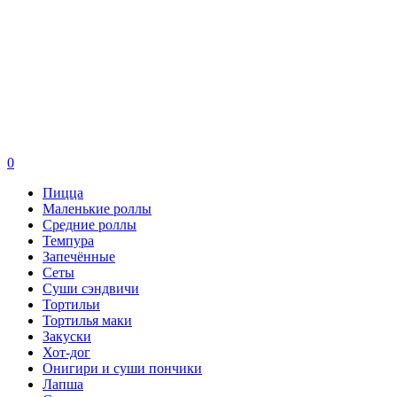
0
Пицца
Маленькие роллы
Средние роллы
Темпура
Запечённые
Сеты
Суши сэндвичи
Тортильи
Тортилья маки
Закуски
Хот-дог
Онигири и суши пончики
Лапша