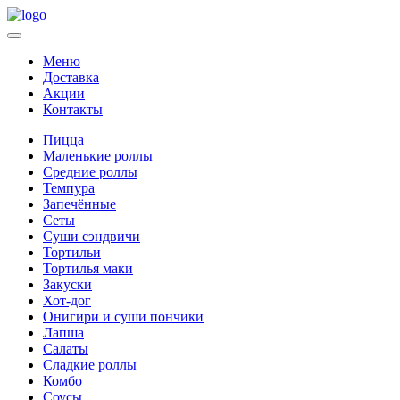
Меню
Доставка
Акции
Контакты
Пицца
Маленькие роллы
Средние роллы
Темпура
Запечённые
Сеты
Суши сэндвичи
Тортильи
Тортилья маки
Закуски
Хот-дог
Онигири и суши пончики
Лапша
Салаты
Сладкие роллы
Комбо
Соусы