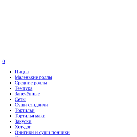
0
Пицца
Маленькие роллы
Средние роллы
Темпура
Запечённые
Сеты
Суши сэндвичи
Тортильи
Тортилья маки
Закуски
Хот-дог
Онигири и суши пончики