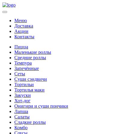
Меню
Доставка
Акции
Контакты
Пицца
Маленькие роллы
Средние роллы
Темпура
Запечённые
Сеты
Суши сэндвичи
Тортильи
Тортилья маки
Закуски
Хот-дог
Онигири и суши пончики
Лапша
Салаты
Сладкие роллы
Комбо
Соусы