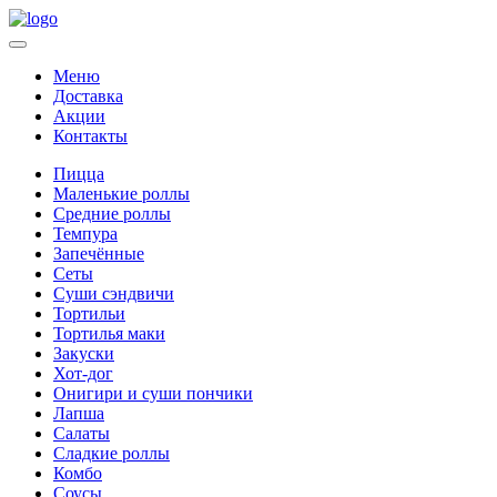
Меню
Доставка
Акции
Контакты
Пицца
Маленькие роллы
Средние роллы
Темпура
Запечённые
Сеты
Суши сэндвичи
Тортильи
Тортилья маки
Закуски
Хот-дог
Онигири и суши пончики
Лапша
Салаты
Сладкие роллы
Комбо
Соусы