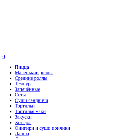
0
Пицца
Маленькие роллы
Средние роллы
Темпура
Запечённые
Сеты
Суши сэндвичи
Тортильи
Тортилья маки
Закуски
Хот-дог
Онигири и суши пончики
Лапша