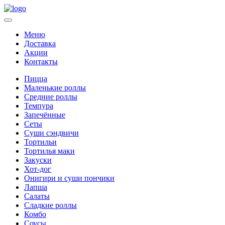
Меню
Доставка
Акции
Контакты
Пицца
Маленькие роллы
Средние роллы
Темпура
Запечённые
Сеты
Суши сэндвичи
Тортильи
Тортилья маки
Закуски
Хот-дог
Онигири и суши пончики
Лапша
Салаты
Сладкие роллы
Комбо
Соусы