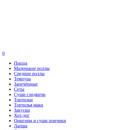
0
Пицца
Маленькие роллы
Средние роллы
Темпура
Запечённые
Сеты
Суши сэндвичи
Тортильи
Тортилья маки
Закуски
Хот-дог
Онигири и суши пончики
Лапша