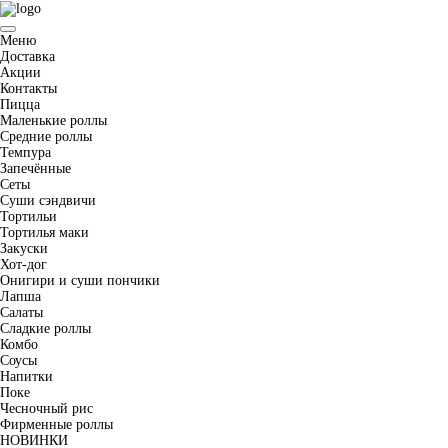
Меню
Доставка
Акции
Контакты
Пицца
Маленькие роллы
Средние роллы
Темпура
Запечённые
Сеты
Суши сэндвичи
Тортильи
Тортилья маки
Закуски
Хот-дог
Онигири и суши пончики
Лапша
Салаты
Сладкие роллы
Комбо
Соусы
Напитки
Поке
Чесночный рис
Фирменные роллы
НОВИНКИ