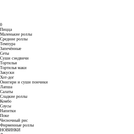
0
Пицца
Маленькие роллы
Средние роллы
Темпура
Запечённые
Сеты
Суши сэндвичи
Тортильи
Тортилья маки
Закуски
Хот-дог
Онигири и суши пончики
Лапша
Салаты
Сладкие роллы
Комбо
Соусы
Напитки
Поке
Чесночный рис
Фирменные роллы
НОВИНКИ