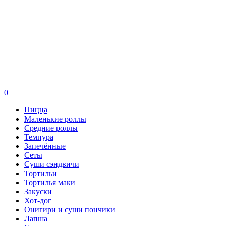
0
Пицца
Маленькие роллы
Средние роллы
Темпура
Запечённые
Сеты
Суши сэндвичи
Тортильи
Тортилья маки
Закуски
Хот-дог
Онигири и суши пончики
Лапша