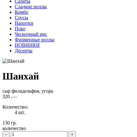
Салаты
Сладкие роллы
Комбо
Соусы
Напитки
Поке
Чесночный рис
Фирменные роллы
НОВИНКИ
Десерты
Шанхай
сыр филадельфия, угорь
320
.—
Количество:
4 шт.
130 гр.
количество
–
+