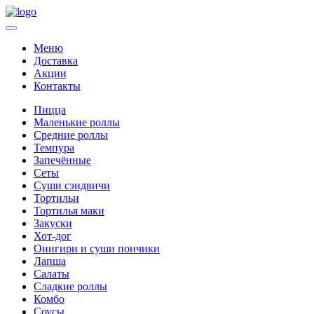
Меню
Доставка
Акции
Контакты
Пицца
Маленькие роллы
Средние роллы
Темпура
Запечённые
Сеты
Суши сэндвичи
Тортильи
Тортилья маки
Закуски
Хот-дог
Онигири и суши пончики
Лапша
Салаты
Сладкие роллы
Комбо
Соусы