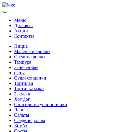
Меню
Доставка
Акции
Контакты
Пицца
Маленькие роллы
Средние роллы
Темпура
Запечённые
Сеты
Суши сэндвичи
Тортильи
Тортилья маки
Закуски
Хот-дог
Онигири и суши пончики
Лапша
Салаты
Сладкие роллы
Комбо
Соусы