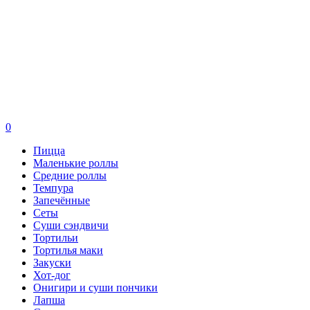
0
Пицца
Маленькие роллы
Средние роллы
Темпура
Запечённые
Сеты
Суши сэндвичи
Тортильи
Тортилья маки
Закуски
Хот-дог
Онигири и суши пончики
Лапша