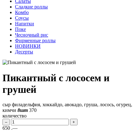
Салаты
Сладкие роллы
Комбо
Соусы
Напитки
Поке
Чесночный рис
Фирменные роллы
НОВИНКИ
Десерты
Пикантный с лососем и
грушей
сыр филадельфия, хоккайдо, авокадо, груша, лосось, огурец,
кимчи
8шт
370
количество
–
+
650
.—