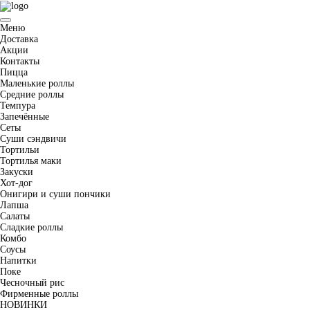
Меню
Доставка
Акции
Контакты
Пицца
Маленькие роллы
Средние роллы
Темпура
Запечённые
Сеты
Суши сэндвичи
Тортильи
Тортилья маки
Закуски
Хот-дог
Онигири и суши пончики
Лапша
Салаты
Сладкие роллы
Комбо
Соусы
Напитки
Поке
Чесночный рис
Фирменные роллы
НОВИНКИ