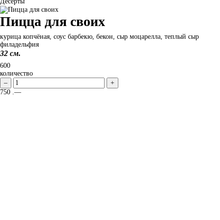
Десерты
Пицца для своих
курица копчёная, соус барбекю, бекон, сыр моцарелла, теплый сыр
филадельфия
32 см.
600
количество
–
+
750
.—