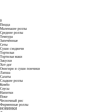
0
Пицца
Маленькие роллы
Средние роллы
Темпура
Запечённые
Сеты
Суши сэндвичи
Тортильи
Тортилья маки
Закуски
Хот-дог
Онигири и суши пончики
Лапша
Салаты
Сладкие роллы
Комбо
Соусы
Напитки
Поке
Чесночный рис
Фирменные роллы
НОВИНКИ