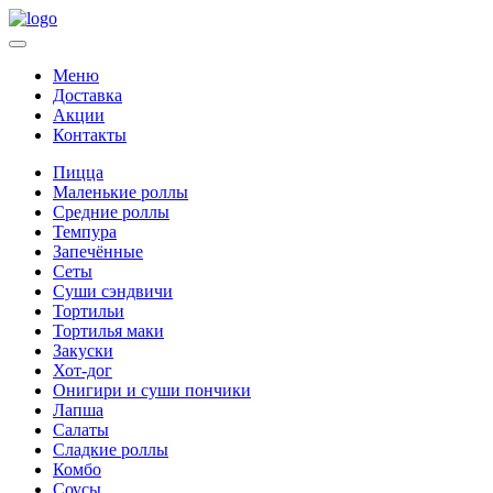
Меню
Доставка
Акции
Контакты
Пицца
Маленькие роллы
Средние роллы
Темпура
Запечённые
Сеты
Суши сэндвичи
Тортильи
Тортилья маки
Закуски
Хот-дог
Онигири и суши пончики
Лапша
Салаты
Сладкие роллы
Комбо
Соусы