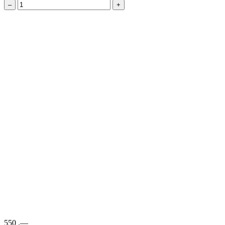
–
+
550
.—