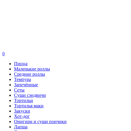
0
Пицца
Маленькие роллы
Средние роллы
Темпура
Запечённые
Сеты
Суши сэндвичи
Тортильи
Тортилья маки
Закуски
Хот-дог
Онигири и суши пончики
Лапша