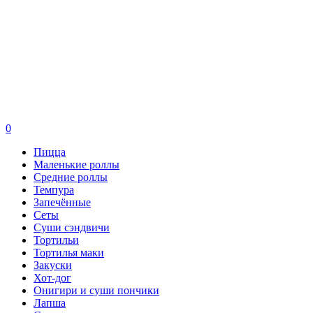
0
Пицца
Маленькие роллы
Средние роллы
Темпура
Запечённые
Сеты
Суши сэндвичи
Тортильи
Тортилья маки
Закуски
Хот-дог
Онигири и суши пончики
Лапша