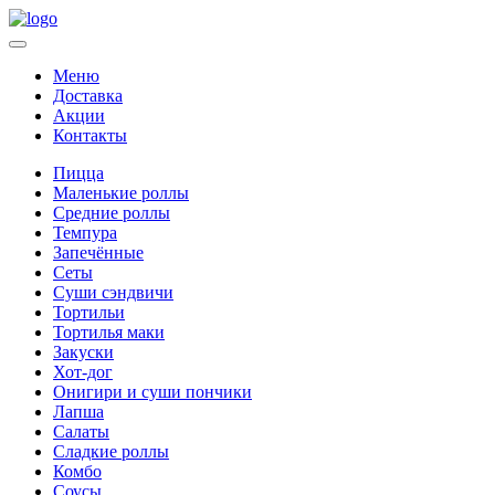
Меню
Доставка
Акции
Контакты
Пицца
Маленькие роллы
Средние роллы
Темпура
Запечённые
Сеты
Суши сэндвичи
Тортильи
Тортилья маки
Закуски
Хот-дог
Онигири и суши пончики
Лапша
Салаты
Сладкие роллы
Комбо
Соусы